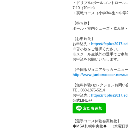
・ドリブル/ボールコントロールコー
7:10（70min)
・実戦コース（小学3年生〜中学2年生）1
【持ち物】
ボール・室内シューズ・飲み物
【お申込先】
お申込先：
https://fcplus2017.s
※苫小牧をご選択ください。
※スクール生以外の選手でご参
お申込をお願いいたします。
【全国版ジュニアサッカーニュー
http://www.juniorsoccer-news.
【無料体験/セレクションお問い
TEL:080-1875-5214
お申込先：
https://fcplus2017.s
公式LINE@
【選手コース体験会実施校】
◆MSA札幌中央校◆ （水曜日