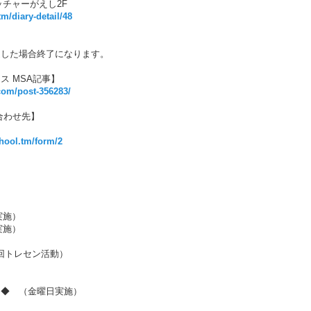
ピッチャーがえし2F
tm/diary-detail/48
達した場合終了になります。
ス MSA記事】
com/post-356283/
合わせ先】
chool.tm/form/2
実施）
実施）
）
5回トレセン活動）
ー◆ （金曜日実施）