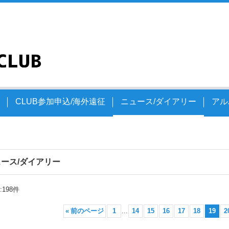
文
CLUB参加申込/海外遠征
ニュース/ダイアリー
アル
ース/ダイアリー
:
198
件
«
前のページ
1
...
14
15
16
17
18
19
2