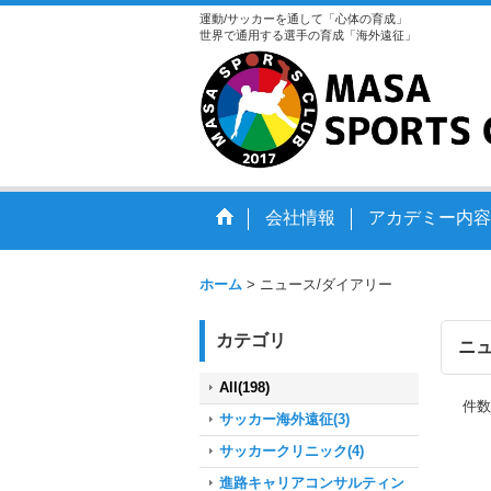
運動/サッカーを通して「心体の育成」
世界で通用する選手の育成「海外遠征」
会社情報
アカデミー内容
ホーム
>
ニュース/ダイアリー
カテゴリ
ニュ
All(198)
件数
サッカー海外遠征(3)
サッカークリニック(4)
進路キャリアコンサルティン