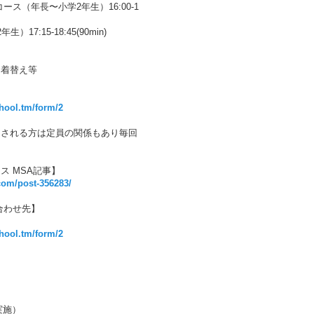
ス（年長〜小学2年生）16:00-1
7:15-18:45(90min)
・着替え等
chool.tm/form/2
加される方は定員の関係もあり毎回
ス MSA記事】
com/post-356283/
合わせ先】
chool.tm/form/2
実施）