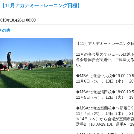
【11月アカデミートレーニング日程】
2019
10
26
00:00
年
月
日
その他
【11月アカデミートレーニング
11月の各会場スケジュールは以
各会場体験会実施中。ご興味あ
い。
◆MSA北海道中央校◆19:00-20:5
11月6日（水）、13日（水）、2
◆MSA北海道清田校◆18:00-19:5
11月5日（火）、12日（火）、1
◆MSA北海道室蘭校◆〜新規G
11月7日（木）、14日（木）、2
※14日（木）から会場が室蘭市
選手B（18:00-19:10)、選手A（19: