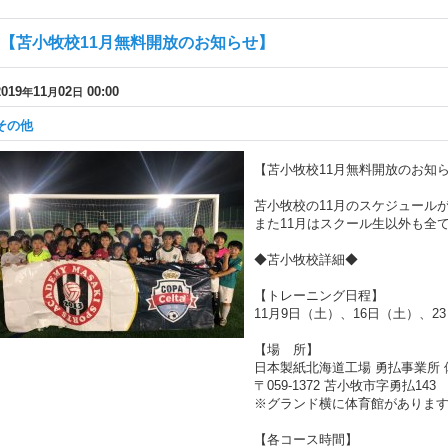
【苫小牧校11月無料開放のお知らせ】
2019
11
02
00:00
年
月
日
その他
【苫小牧校11月無料開放のお知
苫小牧校の11月のスケジュール
また11月はスクール生以外も全
◆苫小牧校詳細◆
【トレーニング日程】
11月9日（土）、16日（土）、2
【場 所】
日本製紙北海道工場 勇払事業所 
〒059-1372 苫小牧市字勇払143
※グランド横に体育館がありま
【各コース時間】