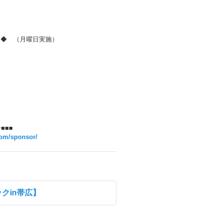
）
ー◆ （月曜日実施）
■■■
com/sponsor/
クin帯広】