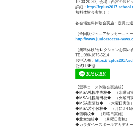
19:00-20:30、会場：西宮の沢
詳細：
http://fcplus2017.school.
無料体験会実施！！
各会場無料体験会実施！定員に
【全国版ジュニアサッカーニュー
http://www.juniorsoccer-news.
【無料体験/セレクションお問い
TEL:080-1875-5214
お申込先：
https://fcplus2017.s
公式LINE@
【選手コース体験会実施校】
◆MSA札幌中央校◆ （水曜日
◆MSA札幌清田校◆ （火曜日
◆MSA室蘭校◆ （木曜日実施
◆MSA苫小牧校◆ （月に3-4-
◆留萌校◆ （月曜日実施）
◆北空知校◆ （月曜日実施）
◆カラダベースボールアカデミ