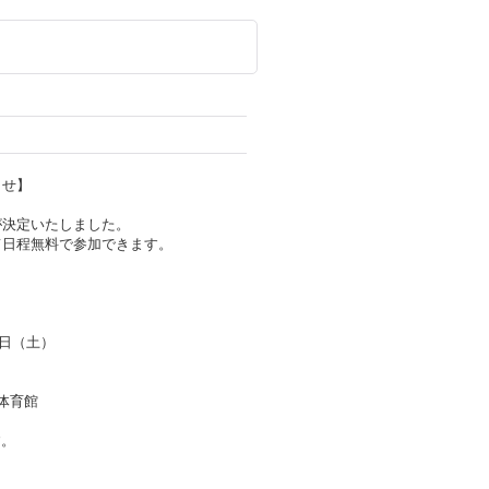
らせ】
が決定いたしました。
て日程無料で参加できます。
3日（土）
体育館
す。