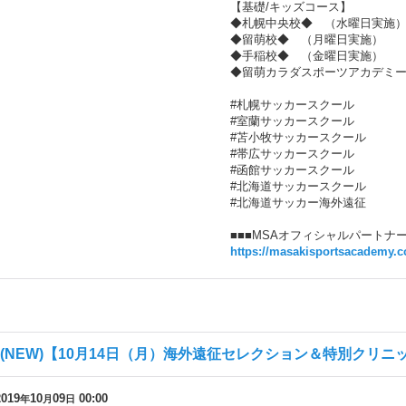
【基礎/キッズコース】
◆札幌中央校◆ （水曜日実施
◆留萌校◆ （月曜日実施）
◆手稲校◆ （金曜日実施）
◆留萌カラダスポーツアカデミ
#札幌サッカースクール
#室蘭サッカースクール
#苫小牧サッカースクール
#帯広サッカースクール
#函館サッカースクール
#北海道サッカースクール
#北海道サッカー海外遠征
■■■MSAオフィシャルパートナー
https://masakisportsacademy.
(NEW)【10月14日（月）海外遠征セレクション＆特別クリニッ
2019
10
09
00:00
年
月
日