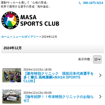
運動/サッカーを通して「心体の育成」
080-1875-5214
世界で通用する選手の育成「海外遠征」
ホーム
>
ニュース/ダイアリー
>
2024年12月
2024年12月
表示件数 :
2024
12
15
18:00
年
月
日
【新年特別クリニック 現役日本代表選手を
多く輩出 高崎康嗣×MASA SPORTS
CLUB】
2024
12
13
00:00
年
月
日
【毎年好評！！年末特別クリニックのお知ら
せ】