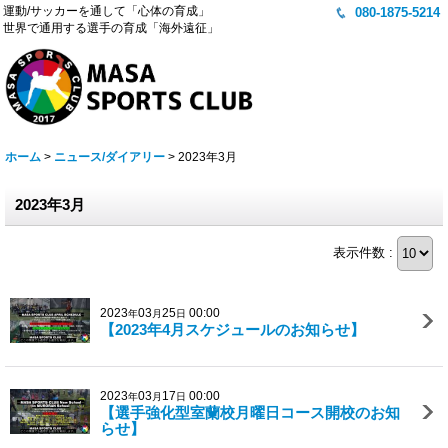
運動/サッカーを通して「心体の育成」
080-1875-5214
世界で通用する選手の育成「海外遠征」
ホーム
>
ニュース/ダイアリー
>
2023年3月
2023年3月
表示件数 :
2023
03
25
00:00
年
月
日
【2023年4月スケジュールのお知らせ】
2023
03
17
00:00
年
月
日
【選手強化型室蘭校月曜日コース開校のお知
らせ】