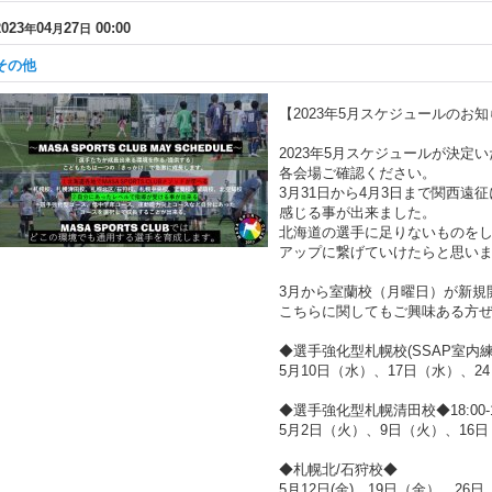
2023
04
27
00:00
年
月
日
その他
【2023年5月スケジュールのお
2023年5月スケジュールが決定
各会場ご確認ください。
3月31日から4月3日まで関西遠
感じる事が出来ました。
北海道の選手に足りないものを
アップに繋げていけたらと思い
3月から室蘭校（月曜日）が新規
こちらに関してもご興味ある方
◆選手強化型札幌校(SSAP室内練習場)
5月10日（水）、17日（水）、2
◆選手強化型札幌清田校◆18:00-1
5月2日（火）、9日（火）、16日
◆札幌北/石狩校◆
5月12日(金)、19日（金）、26