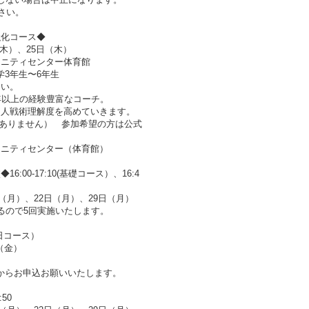
ださい。
強化コース◆
（木）、25日（木）
ュニティセンター体育館
小学3年生〜6年生
さい。
年以上の経験豊富なコーチ。
個人戦術理解度を高めていきます。
要ありません） 参加希望の方は公式
ュニティセンター（体育館）
00-17:10(基礎コース）、16:4
（月）、22日（月）、29日（月）
るので5回実施いたします。
日コース）
日（金）
HPからお申込お願いいたします。
50