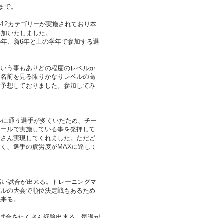
まで。
、U-12カテゴリーが実施されており本
参加いたしました。
5年、新6年と上の学年で参加する選
という事もありどの程度のレベルか
の名前を見る限りかなりレベルの高
は予想しておりました。参加してみ
スクールに通う選手が多くいたため、チー
クールで実施している事を発揮して
くさん実現してくれました。ただど
く、選手の疲労度がMAXに達して
の高い試合が出来る。トレーニングマ
バルの大会で順位決定戦もあるため
出来る。
高い試合をたくさん経験出来る。気温が