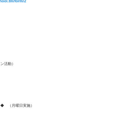
chool.tm/form/2
）
セン活動）
）
ー◆ （月曜日実施）