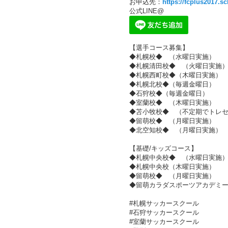
お申込先：
https://fcplus2017.s
公式LINE@
【選手コース募集】
◆札幌校◆ （水曜日実施）
◆札幌清田校◆ （火曜日実施
◆札幌西町校◆（木曜日実施）
◆札幌北校◆（毎週金曜日）
◆石狩校◆（毎週金曜日）
◆室蘭校◆ （木曜日実施）
◆苫小牧校◆ （不定期でトレ
◆留萌校◆ （月曜日実施）
◆北空知校◆ （月曜日実施）
【基礎/キッズコース】
◆札幌中央校◆ （水曜日実施
◆札幌中央校（木曜日実施）
◆留萌校◆ （月曜日実施）
◆留萌カラダスポーツアカデミ
#札幌サッカースクール
#石狩サッカースクール
#室蘭サッカースクール