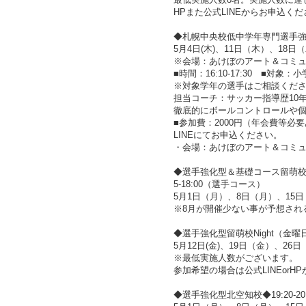
HPまた公式LINEからお申込く
◆札幌中央校低中学年専門選手
5月4日(木)、11日（木）、18日
※会場：あけぼのアート＆コミ
■時間：16:10-17:30 ■対象：
※対象学年の選手はご相談くだ
担当コーチ：サッカー指導歴10
徹底的にボールコントロールや
■参加費：2000円（年会費等必
LINEにてお申込ください。
・会場：あけぼのアート＆コミ
◆選手強化型＆基礎コース留萌校◆16:
5-18:00（選手コース）
5月1日（月）、8日（月）、15日
※8月が開催少ない事が予想され
◆選手強化型留萌校Night（金曜
5月12日(金)、19日（金）、26
※最低実施人数がございます。
参加希望の場合は公式LINEor
◆選手強化型北空知校◆19:20-20: