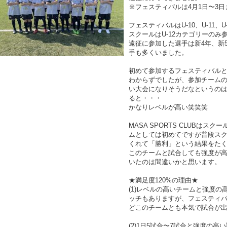
※フェスティバルは4月1日〜3日
フェスティバルはU-10、U-11
スクールはU-12カテゴリーのみ
遠征に参加した選手は新4年、新
手も多くいました。
初めて参加するフェスティバル
わからずでしたが、参加チーム
い大会になりそうだなというの
ると・・・
かなりレベルが高い笑笑笑
MASA SPORTS CLUBは
ムとしては初めてですが普段ス
くれて「勝利」という結果をた
このチームと試合しても強度が高
いたのは間違いかと思います。
★満足度120%の理由★
(1)レベルの高いチームと強度
ッチもありますが、フェスティ
どこのチームとも本気で試合が
(2)1日5試合〜7試合と強度の