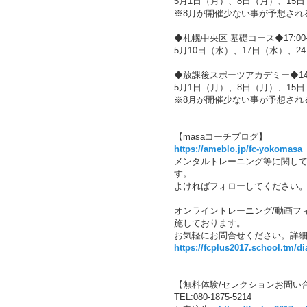
5月1日（月）、8日（月）、15日
※8月が開催少ない事が予想され
◆札幌中央区 基礎コース◆17:00-1
5月10日（水）、17日（水）、2
◆放課後スポーツアカデミー◆14:15
5月1日（月）、8日（月）、15日
※8月が開催少ない事が予想され
【masaコーチブログ】
https://ameblo.jp/fc-yokomasa
メンタルトレーニング等に関し
す。
よければフォローしてください
オンライントレーニング/動画フ
施しております。
お気軽にお問合せください。詳細
https://fcplus2017.school.tm/di
【無料体験/セレクションお問い
TEL:080-1875-5214