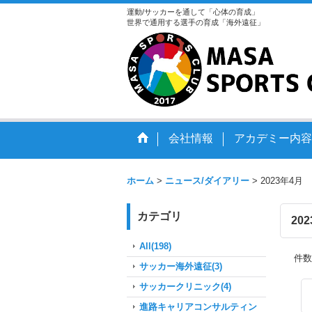
運動/サッカーを通して「心体の育成」
世界で通用する選手の育成「海外遠征」
会社情報
アカデミー内容
ホーム
>
ニュース/ダイアリー
>
2023年4月
カテゴリ
20
All(198)
件数
サッカー海外遠征(3)
サッカークリニック(4)
進路キャリアコンサルティン