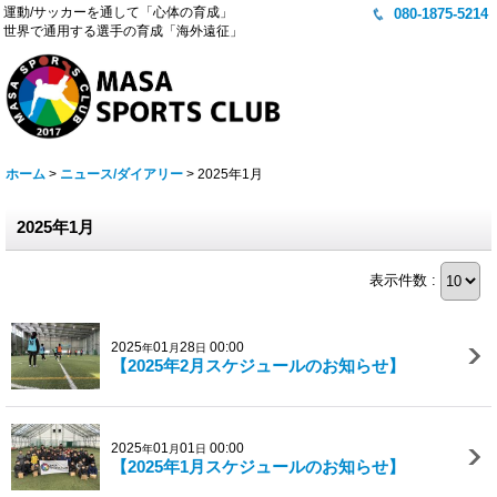
運動/サッカーを通して「心体の育成」
080-1875-5214
世界で通用する選手の育成「海外遠征」
ホーム
>
ニュース/ダイアリー
>
2025年1月
2025年1月
表示件数 :
2025
01
28
00:00
年
月
日
【2025年2月スケジュールのお知らせ】
2025
01
01
00:00
年
月
日
【2025年1月スケジュールのお知らせ】