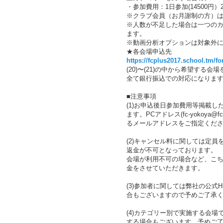
・参加費用：1日参加(14500円）
※クラブ会員（お月謝制の方）は
※人数が不足した場合は一つの
ます。
※動画分析オプションは対象外
★各会場申込先
https://fcplus2017.school.tm/fo
(20)〜(21)の中から希望する
全て銀行振込での対応になりま
■注意事項
(1)お申込後日参加費用等掲載
ます。PCアドレス(fc-yokoya@f
るメールアドレスをご指定くだ
(2)キャンセル料に関しては定員
返金が不可となっております。
会場が利用不可の場合など、こち
金をさせていただきます。
(3)参加者に関しては弊社の公式H
合もございますので予めご了承
(4)カテゴリー別で実施する会
する場合もございます。予めご