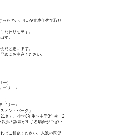
なったのか。4人が育成年代で取り
。
にこだわりを出す。
を出す。
機会だと思います。
お早めにお申込ください。
ゴリー）
生カテゴリー）
ゴリー）
生カテゴリー）
ーズメントパーク」
21名）、小学6年生〜中学3年生（2
ため多少の誤差が生じる場合がござい
あればご相談ください。人数の関係