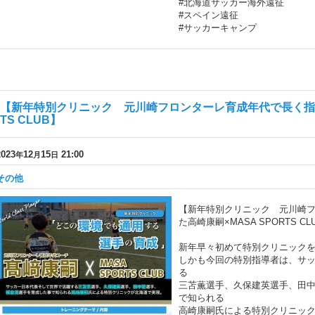
#北海道サッカー海外遠征
#スペイン遠征
#サッカーキャンプ
【新年特別クリニック 元川崎フロンターレ育成年代で長く指導し
TS CLUB】
2023
12
15
21:00
年
月
日
その他
【新年特別クリニック 元川崎
た高崎康嗣×MASA SPORTS CL
新年早々初めて特別クリニック
しかも今回の特別指導者は、サ
る
三苫薫選手、久保建英選手、田
で知られる
高崎康嗣氏による特別クリニッ