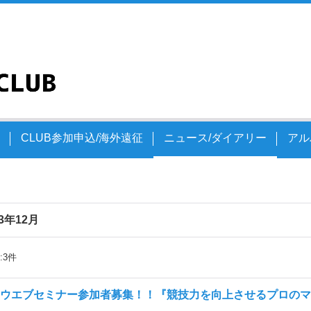
文
CLUB参加申込/海外遠征
ニュース/ダイアリー
アル
23年12月
:
3
件
ウエブセミナー参加者募集！！『競技力を向上させるプロのマ