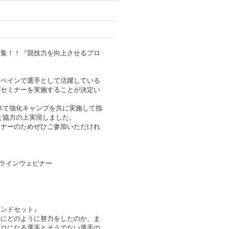
集！！『競技力を向上させるプロ
スペインで選手として活躍している
ブセミナーを実施することが決定い
来て強化キャンプを共に実施して指
と協力の上実現しました。
ミナーのためぜひご参加いただけれ
0 オンラインウェビナー
ンドセット』
時にどのように努力をしたのか、ま
゚ロになる選手とそうでない選手の