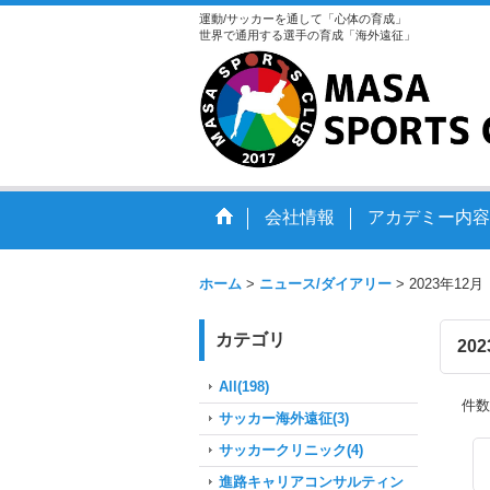
運動/サッカーを通して「心体の育成」
世界で通用する選手の育成「海外遠征」
会社情報
アカデミー内容
ホーム
>
ニュース/ダイアリー
>
2023年12月
カテゴリ
20
All(198)
件数
サッカー海外遠征(3)
サッカークリニック(4)
進路キャリアコンサルティン