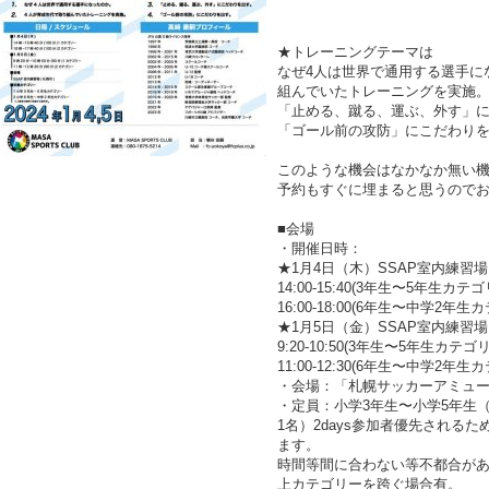
★トレーニングテーマは
なぜ4人は世界で通用する選手に
組んでいたトレーニングを実施
「止める、蹴る、運ぶ、外す」
「ゴール前の攻防」にこだわり
このような機会はなかなか無い
予約もすぐに埋まると思うので
■会場
・開催日時：
★1月4日（木）SSAP室内練習場
14:00-15:40(3年生〜5年生カテ
16:00-18:00(6年生〜中学2年
★1月5日（金）SSAP室内練習場
9:20-10:50(3年生〜5年生カテ
11:00-12:30(6年生〜中学2年
・会場：「札幌サッカーアミュ
・定員：小学3年生〜小学5年生（
1名）2days参加者優先される
ます。
時間等間に合わない等不都合が
上カテゴリーを跨ぐ場合有。