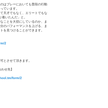
うのはプレーにおいても普段の行動
なっています。
して天才でもなく、エリートでもな
り着いたんだ」と。
んなことを大切にしているのか、ま
自分のパフォーマンスを上げる、ま
ントを見つけることができます。
rm/2
不可とさせて頂きます。
合わせ先】
chool.tm/form/2