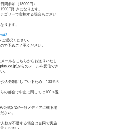
2日間参加（18000円）
1500円引きになります。
カテゴリーで実施する場合もござい
になります。
rm/2
会場をご選択ください。
すので予めご了承ください。
したメールをこちらからお送りいたし
cplus.co.jp)からのメールを受信でき
さい。
を少人数制にしているため、100％の
らの都合で中止に関しては100％返
P/公式SNS/一般メディアに載る場
ください。
場で人数が不足する場合は合同で実施
了承ください。