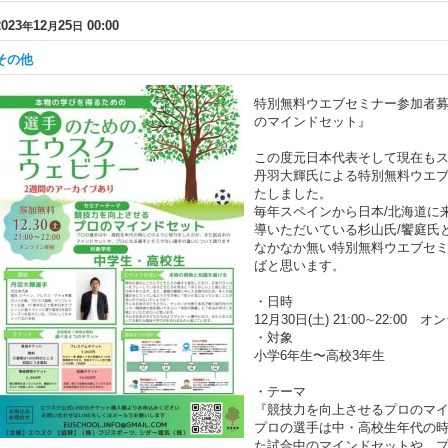
2023
12
25
00:00
年
月
日
その他
特別無料ウエブセミナー参加者募
のマインドセット』
この度元日本代表そして現在も
丹羽大輝氏による特別無料ウエ
たしました。
毎年スペインから日本/北海道に
導いただいている杉山氏/饗庭氏
なかなか無い特別無料ウエブセ
ばと思います。
・日時
12月30日(土) 21:00∼22:0
・対象
小学6年生〜高校3年生
・テーマ
『競技力を向上させるプロのマイ
プロの選手は中・高校生年代の
た試合中のマインドセットや、フ