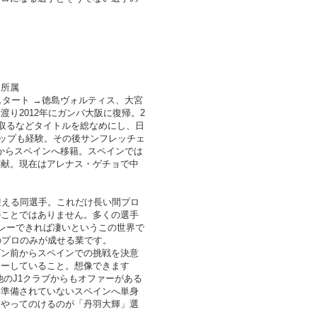
ョ所属
スタート →徳島ヴォルティス、大宮
り2012年にガンバ大阪に復帰。2
を取るなどタイトルを総なめにし、日
ップも経験。その後サンフレッチェ
年からスペインへ移籍。スペインでは
貢献。現在はアレナス・ゲチョで中
迎える同選手。これだけ長い間プロ
のことではありません。多くの選手
プレーできれば凄いというこの世界で
のプロのみが成せる業です。
ズン前からスペインでの挑戦を決意
レーしていること。想像できます
他のJ1クラブからもオファーがある
も準備されていないスペインへ単身
をやってのけるのが「丹羽大輝」選