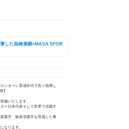
た高崎康嗣×MASA SPOR
フロンターレ育成年代で長く指導し
UB】
を実施いたします。
ッカー日本代表そして世界で活躍す
中碧選手、板倉滉選手を育成した事
クになります。