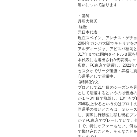
違いについて語ります
・講師
丹羽大輝氏
-経歴
元日本代表
現在スペイン、アレナス・ゲチ
2004年ガンバ大阪でキャリアを
アルディージャ、アビスパ福岡と渡
017年までに国内タイトル３冠
本代表にも選出されA代表初キャ
広島、FC東京で活躍し、2021
セスタオでリーグ優勝・昇格に
心選手として活躍中。
-講師紹介文
プロとして21年目のシーズンを
として活躍するというのは普通
が１〜3年目で脱落し、10年も
20年以上やるというのはプロ中
同選手の凄いところは、３シー
し、実際に行動医に移し現在プ
か？FC東京でプレーしていて、
中で、特にオファーもない、何
で飛び込むことを。そんなこと
手なのです。