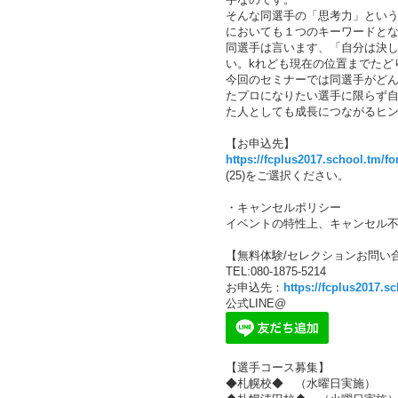
そんな同選手の「思考力」とい
においても１つのキーワードと
同選手は言います、「自分は決
い。kれども現在の位置までたど
今回のセミナーでは同選手がど
たプロになりたい選手に限らず
た人としても成長につながるヒ
【お申込先】
https://fcplus2017.school.tm/fo
(25)をご選択ください。
・キャンセルポリシー
イベントの特性上、キャンセル
【無料体験/セレクションお問い
TEL:080-1875-5214
お申込先：
https://fcplus2017.s
公式LINE@
【選手コース募集】
◆札幌校◆ （水曜日実施）