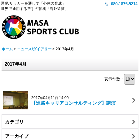
運動/サッカーを通して「心体の育成」
080-1875-5214
世界で通用する選手の育成「海外遠征」
ホーム
>
ニュース/ダイアリー
>
2017年4月
2017年4月
表示件数 :
2017
04
11
14:00
年
月
日
【進路キャリアコンサルティング】講演
カテゴリ
アーカイブ