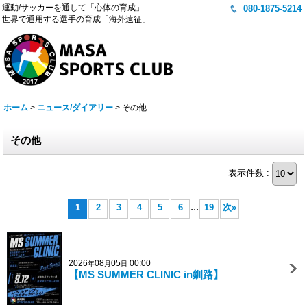
運動/サッカーを通して「心体の育成」
080-1875-5214
世界で通用する選手の育成「海外遠征」
ホーム
>
ニュース/ダイアリー
>
その他
その他
表示件数 :
...
1
2
3
4
5
6
19
次
»
2026
08
05
00:00
年
月
日
【MS SUMMER CLINIC in釧路】