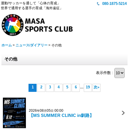
運動/サッカーを通して「心体の育成」
080-1875-5214
世界で通用する選手の育成「海外遠征」
ホーム
>
ニュース/ダイアリー
>
その他
その他
表示件数 :
...
1
2
3
4
5
6
19
次
»
2026
08
05
00:00
年
月
日
【MS SUMMER CLINIC in釧路】