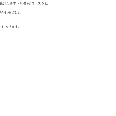
けた鈴木（18番)がコースを狙
かれ失点1-2。
性もあります。