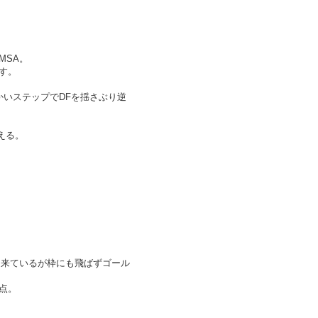
MSA。
す。
かいステップでDFを揺さぶり逆
える。
出来ているが枠にも飛ばずゴール
点。