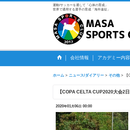
運動/サッカーを通して「心体の育成」
世界で通用する選手の育成「海外遠征」
会社情報
アカデミー内容
ホーム
>
ニュース/ダイアリー
>
その他
>
【C
【COPA CELTA CUP2020大会
2020
01
06
00:00
年
月
日