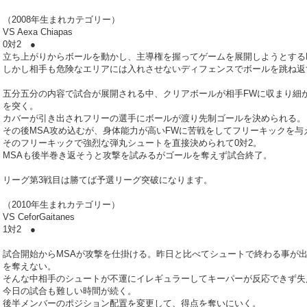
（2008年生まれカテゴリー）
VS Aexa Chiapas
0対2 ●
立ち上がりからボールを動かし、主導権を握ってゲームを展開しようとする
しかし相手も危険なエリアには入れさせないディフェンスでボールを跳ね返
五分五分の内容で試合が展開される中、クリアボールが相手FWに収まり細
を突く。
カバーが引き出されフリーの選手にボールが渡り先制ゴールを決められる。
その後MSA攻め込むが、身体能力が高いFWに苦戦をしてフリーキックを与
そのフリーキックで強烈な弾丸シュートを直接決められて0対2。
MSAも後半巻き返そうと攻撃を試みるがゴールを奪えず試合終了。
リーグ第3戦目は勝てば予選リーグ突破になります。
（2010年生まれカテゴリー）
VS CeforGaitanes
1対2 ●
試合開始からMSAが攻撃を仕掛ける。昨日と比べてシュートで終わる事が
を奪えない。
そんな中相手のシュートが不運にイレギュラーしてキーパーが反応できず失
今日の試合も難しい時間が続く。
後半メンバーのポジション配置を変更して、得点を奪いにいく。