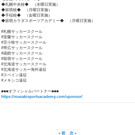
◆札幌中央校◆ （水曜日実施）
◆留萌校◆ （月曜日実施）
◆手稲校◆ （金曜日実施）
◆留萌カラダスポーツアカデミー◆ （月曜日実施）
#札幌サッカースクール
#室蘭サッカースクール
#苫小牧サッカースクール
#帯広サッカースクール
#函館サッカースクール
#留萌サッカースクール
#北海道サッカースクール
#北海道サッカー海外遠征
#スペイン遠征
#メキシコ遠征
■■■オフィシャルパートナー■■■
https://masakisportsacademy.com/sponsor/
«
前
次
»