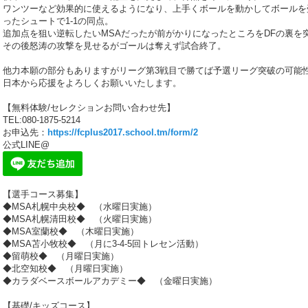
ワンツーなど効果的に使えるようになり、上手くボールを動かしてボールを受
ったシュートで1-1の同点。
追加点を狙い逆転したいMSAだったが前がかりになったところをDFの裏を突
その後怒涛の攻撃を見せるがゴールは奪えず試合終了。
他力本願の部分もありますがリーグ第3戦目で勝てば予選リーグ突破の可能
日本から応援をよろしくお願いいたします。
【無料体験/セレクションお問い合わせ先】
TEL:080-1875-5214
お申込先：
https://fcplus2017.school.tm/form/2
公式LINE@
【選手コース募集】
◆MSA札幌中央校◆ （水曜日実施）
◆MSA札幌清田校◆ （火曜日実施）
◆MSA室蘭校◆ （木曜日実施）
◆MSA苫小牧校◆ （月に3-4-5回トレセン活動）
◆留萌校◆ （月曜日実施）
◆北空知校◆ （月曜日実施）
◆カラダベースボールアカデミー◆ （金曜日実施）
【基礎/キッズコース】