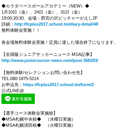
◆カラダベースボールアカデミー（NEW）◆
1月10日（金）、24日（金）、31日（金）
19:00-20:30、会場：西宮の沢ピッチャーがえし2F
詳細：
http://fcplus2017.school.tm/diary-detail/48
無料体験会実施！！
各会場無料体験会実施！定員に達した場合終了になります。
【全国版ジュニアサッカーニュース MSA記事】
http://www.juniorsoccer-news.com/post-356283/
【無料体験/セレクションお問い合わせ先】
TEL:080-1875-5214
お申込先：
https://fcplus2017.school.tm/form/2
公式LINE@
【選手コース体験会実施校】
◆MSA札幌中央校◆ （水曜日実施）
◆MSA札幌清田校◆ （火曜日実施）