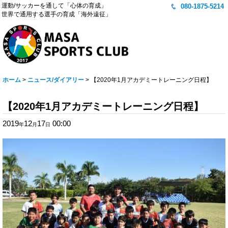
運動/サッカーを通して「心体の育成」
080-1875-5214
世界で通用する選手の育成「海外遠征」
ホーム
>
ニュース/ダイアリー
>
【2020年1月アカデミートレーニング日程】
【2020年1月アカデミートレーニング日程】
2019
12
17
00:00
年
月
日