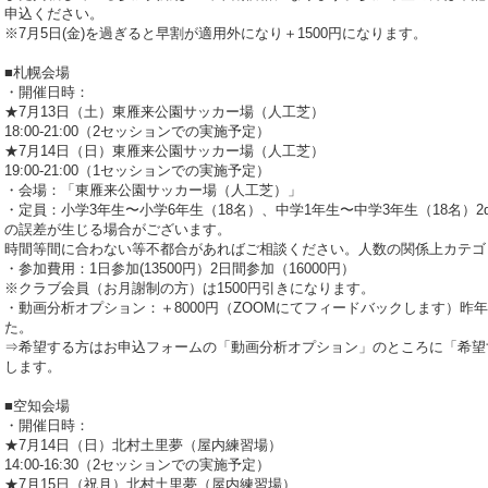
申込ください。
※7月5日(金)を過ぎると早割が適用外になり＋1500円になります。
■札幌会場
・開催日時：
★7月13日（土）東雁来公園サッカー場（人工芝）
18:00-21:00（2セッションでの実施予定）
★7月14日（日）東雁来公園サッカー場（人工芝）
19:00-21:00（1セッションでの実施予定）
・会場：「東雁来公園サッカー場（人工芝）」
・定員：小学3年生〜小学6年生（18名）、中学1年生〜中学3年生（18名）2
の誤差が生じる場合がございます。
時間等間に合わない等不都合があればご相談ください。人数の関係上カテゴ
・参加費用：1日参加(13500円）2日間参加（16000円）
※クラブ会員（お月謝制の方）は1500円引きになります。
・動画分析オプション：＋8000円（ZOOMにてフィードバックします）昨
た。
⇒希望する方はお申込フォームの「動画分析オプション」のところに「希望
します。
■空知会場
・開催日時：
★7月14日（日）北村土里夢（屋内練習場）
14:00-16:30（2セッションでの実施予定）
★7月15日（祝月）北村土里夢（屋内練習場）