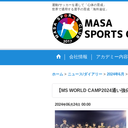
運動/サッカーを通して「心体の育成」
世界で通用する選手の育成「海外遠征」
会社情報
アカデミー内容
ホーム
>
ニュース/ダイアリー
>
2024年6月
>
【MS WORLD CAMP2024
2024
06
24
00:00
年
月
日