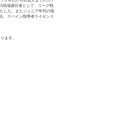
キッズ年代から社会人までのカテ
-15現場責任者として、リーグ戦
果たした。またジュニア年代の指
る。スペイン指導者ライセンス
おります。