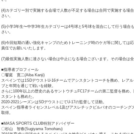
(4)カテゴリー別で実施する会場で人数が不足する場合は合同で実施する場
さい。
(5)小学3年生〜中学3年生カテゴリーは4号球と5号球を混合にして行う場
さい。
(6)今回短期の通い強化キャンプのためトレーニング時のケガ等に関しては
責任でお願いいたします。
(7)最低実施人数に達さない場合は中止になる場合ございます。その場合は
■指導者プロフィール
〇饗庭 寛二(Aiba Kanji)
スペインでは1SDデウストU-16チームでアシスタントコーチを務め、レア
ブと年間を通じて戦いを経験。
さらに100年以上の歴史のあるサントウチュFC17チームの第二監督を務め、
スタントも務めた。
2020-2021シーズンはSDデウストにてU-17の監督して活動。
スペイン指導者ライセンスレベル1及びアスレチックビルバオのコーチング
取得。
■MASA SPORTS CLUB特別アドバイザー
〇杉山 智春(Sugiyama Tomoharu)