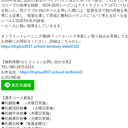
2016年育成に定評のあるスペインバスク地方ビルバオへ渡る。これまでに
ゴリーでの指導を経験、2019-2020シーズンはアストラブドゥアコFTにてU
を戦った。同クラブU-16のチームを率いた際には、監督生活で初の昇格を
導にも従事し、現場を通して育成と勝利のバランスについて考える日々を送
レベル1,2(UEFA-B,A)保有。
一人一人に熱い指導をしていきます。
オンライントレーニング/動画フィードバック等新しい取り組みを実施して
お気軽にお問合せください。詳細はこちらから↓
https://fcplus2017.school.tm/diary-detail/122
【無料体験/セレクションお問い合わせ先】
TEL:080-1875-5214
お申込先：
https://fcplus2017.school.tm/form/2
公式LINE@
【選手コース募集】
◆札幌校◆ （水曜日実施）
◆札幌清田校◆ （火曜日実施）
◆札幌中央校◆（木曜日実施）
◆札幌東区校◆（火曜日実施）
◆札幌北校◆（毎週金曜日）