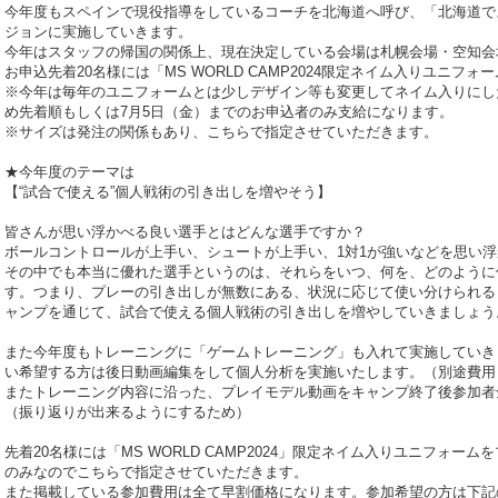
今年度もスペインで現役指導をしているコーチを北海道へ呼び、「北海道で
ジョンに実施していきます。
今年はスタッフの帰国の関係上、現在決定している会場は札幌会場・空知会
お申込先着20名様には「MS WORLD CAMP2024限定ネイム入りユニフ
※今年は毎年のユニフォームとは少しデザイン等も変更してネイム入りにし
め先着順もしくは7月5日（金）までのお申込者のみ支給になります。
※サイズは発注の関係もあり、こちらで指定させていただきます。
★今年度のテーマは
【“試合で使える”個人戦術の引き出しを増やそう】
皆さんが思い浮かべる良い選手とはどんな選手ですか？
ボールコントロールが上手い、シュートが上手い、1対1が強いなどを思い
その中でも本当に優れた選手というのは、それらをいつ、何を、どのように
す。つまり、プレーの引き出しが無数にある、状況に応じて使い分けられる
ャンプを通じて、試合で使える個人戦術の引き出しを増やしていきましょう
また今年度もトレーニングに「ゲームトレーニング」も入れて実施していき
い希望する方は後日動画編集をして個人分析を実施いたします。（別途費用
またトレーニング内容に沿った、プレイモデル動画をキャンプ終了後参加者
（振り返りが出来るようにするため）
先着20名様には「MS WORLD CAMP2024」限定ネイム入りユニフォー
のみなのでこちらで指定させていただきます。
また掲載している参加費用は全て早割価格になります。参加希望の方は下記