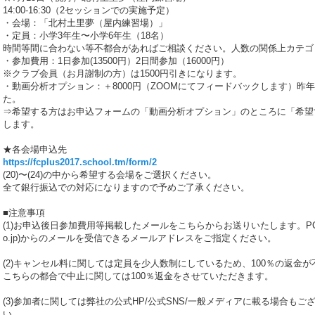
14:00-16:30（2セッションでの実施予定）
・会場：「北村土里夢（屋内練習場）」
・定員：小学3年生〜小学6年生（18名）
時間等間に合わない等不都合があればご相談ください。人数の関係上カテゴ
・参加費用：1日参加(13500円）2日間参加（16000円）
※クラブ会員（お月謝制の方）は1500円引きになります。
・動画分析オプション：＋8000円（ZOOMにてフィードバックします）昨
た。
⇒希望する方はお申込フォームの「動画分析オプション」のところに「希望
します。
★各会場申込先
https://fcplus2017.school.tm/form/2
(20)〜(24)の中から希望する会場をご選択ください。
全て銀行振込での対応になりますので予めご了承ください。
■注意事項
(1)お申込後日参加費用等掲載したメールをこちらからお送りいたします。PCアドレス(
o.jp)からのメールを受信できるメールアドレスをご指定ください。
(2)キャンセル料に関しては定員を少人数制にしているため、100％の返金
こちらの都合で中止に関しては100％返金をさせていただきます。
(3)参加者に関しては弊社の公式HP/公式SNS/一般メディアに載る場合も
い。