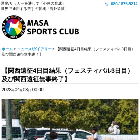
運動/サッカーを通して「心体の育成」
080-1875-5214
世界で通用する選手の育成「海外遠征」
ホーム
>
ニュース/ダイアリー
>
【関西遠征4日目結果（フェスティバル3日目）
及び関西遠征無事終了】
【関西遠征4日目結果（フェスティバル3日目）
及び関西遠征無事終了】
2023
04
03
00:00
年
月
日