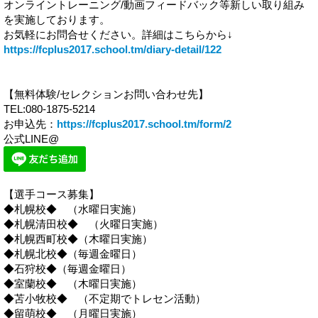
オンライントレーニング/動画フィードバック等新しい取り組み
を実施しております。
お気軽にお問合せください。詳細はこちらから↓
https://fcplus2017.school.tm/diary-detail/122
【無料体験/セレクションお問い合わせ先】
TEL:080-1875-5214
お申込先：
https://fcplus2017.school.tm/form/2
公式LINE@
【選手コース募集】
◆札幌校◆ （水曜日実施）
◆札幌清田校◆ （火曜日実施）
◆札幌西町校◆（木曜日実施）
◆札幌北校◆（毎週金曜日）
◆石狩校◆（毎週金曜日）
◆室蘭校◆ （木曜日実施）
◆苫小牧校◆ （不定期でトレセン活動）
◆留萌校◆ （月曜日実施）