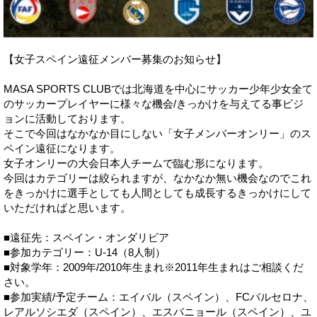
【女子スペイン遠征メンバー募集のお知らせ】
MASA SPORTS CLUBでは北海道を中心にサッカー少年少女全て
のサッカープレイヤーに様々な機会/きっかけを与えてる事ビジ
ョンに活動しております。
そこで今回はなかなか目にしない「女子メンバーオンリー」のス
ペイン遠征になります。
女子オンリーの大会日本人チームで臨む形になります。
今回はカテゴリーは絞られますが、なかなか無い機会なのでこれ
をきっかけに選手としても人間としても成長するきっかけにして
いただければと思います。
■遠征先：スペイン・オンダリビア
■参加カテゴリー：U-14（8人制）
■対象学年：2009年/2010年生まれ※2011年生まれはご相談くだ
さい。
■参加実績/予定チーム：エイバル（スペイン）、FCバルセロナ、
レアルソシエダ（スペイン）、エスパニョール（スペイン）、ユ