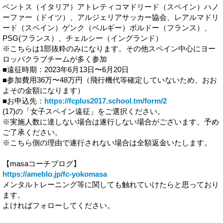
ベントス（イタリア）アトレティコマドリード（スペイン）ハノ
ーファー（ドイツ）、アルジェリアサッカー協会、レアルマドリ
ード（スペイン）ゲンク（ベルギー）ボルドー（フランス）、
PSG(フランス）、チェルシー（イングランド）
※こちらは1部抜粋のみになります。その他スペイン中心にヨー
ロッパクラブチームが多く参加
■遠征時期：2023年6月13日〜6月20日
■参加費用36万〜48万円（飛行機代等確定していないため、おお
よその金額になります）
■お申込先：
https://fcplus2017.school.tm/form/2
(17)の「女子スペイン遠征」をご選択ください。
※実施人数に達しない場合は遂行しない場合がございます。予め
ご了承ください。
※こちら側の理由で遂行されない場合は全額返金いたします。
【masaコーチブログ】
https://ameblo.jp/fc-yokomasa
メンタルトレーニング等に関しても触れていけたらと思っており
ます。
よければフォローしてください。