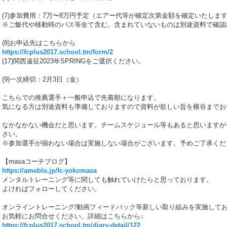
(7)参加費用：7万〜8万円予定（エアー代等が確定次第金額を確定いたしま
※ご飯代や移動時のバス等全て含む。含まれていないものは別途資料で確認
(8)お申込先はこちらから
https://fcplus2017.school.tm/form/2
(17)関西遠征2023年SPRINGをご選択ください。
(9)一次締切：2月3日（金）
こちらでの推薦選手＋一般申込で先着順になります。
気になる方は別途資料も準備しておりますので資料が欲しい旨を横谷までお
なかなかない機会だと思います。チームスケジュール等もあると思いますが
さい。
※参加選手が揃わない場合は実施しない場合がございます。予めご了承くだ
【masaコーチブログ】
https://ameblo.jp/fc-yokomasa
メンタルトレーニング等に関しても触れていけたらと思っております。
よければフォローしてください。
オンライントレーニング/動画フィードバック等新しい取り組みを実施して
お気軽にお問合せください。詳細はこちらから↓
https://fcplus2017.school.tm/diary-detail/122