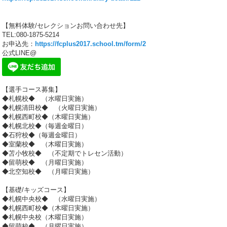
【無料体験/セレクションお問い合わせ先】
TEL:080-1875-5214
お申込先：
https://fcplus2017.school.tm/form/2
公式LINE@
【選手コース募集】
◆札幌校◆ （水曜日実施）
◆札幌清田校◆ （火曜日実施）
◆札幌西町校◆（木曜日実施）
◆札幌北校◆（毎週金曜日）
◆石狩校◆（毎週金曜日）
◆室蘭校◆ （木曜日実施）
◆苫小牧校◆ （不定期でトレセン活動）
◆留萌校◆ （月曜日実施）
◆北空知校◆ （月曜日実施）
【基礎/キッズコース】
◆札幌中央校◆ （水曜日実施）
◆札幌西町校◆（木曜日実施）
◆札幌中央校（木曜日実施）
◆留萌校◆ （月曜日実施）