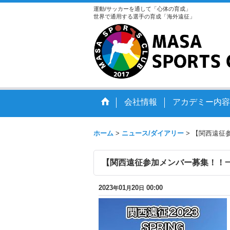
運動/サッカーを通して「心体の育成」
世界で通用する選手の育成「海外遠征」
会社情報
アカデミー内容
ホーム
>
ニュース/ダイアリー
>
【関西遠征
【関西遠征参加メンバー募集！！
2023
01
20
00:00
年
月
日