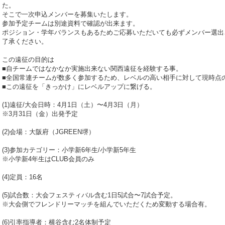
た。
そこで一次申込メンバーを募集いたします。
参加予定チームは別途資料で確認が出来ます。
ポジション・学年バランスもあるためご応募いただいても必ずメンバー選出
了承ください。
この遠征の目的は
■自チームではなかなか実施出来ない関西遠征を経験する事。
■全国常連チームが数多く参加するため、レベルの高い相手に対して現時点
■この遠征を「きっかけ」にレベルアップに繋げる。
(1)遠征/大会日時：4月1日（土）〜4月3日（月）
※3月31日（金）出発予定
(2)会場：大阪府（JGREEN堺）
(3)参加カテゴリー：小学新6年生/小学新5年生
※小学新4年生はCLUB会員のみ
(4)定員：16名
(5)試合数：大会フェスティバル含む1日5試合〜7試合予定。
※大会側でフレンドリーマッチを組んでいただくため変動する場合有。
(6)引率指導者：横谷含む2名体制予定