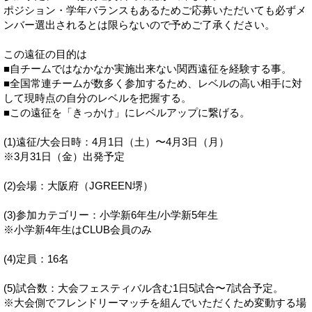
ポジション・学年バランスもあるためご応募いただいても必ずメ
ンバー選出されるとは限らないので予めご了承ください。
この遠征の目的は
■自チームではなかなか実施出来ない関西遠征を経験する事。
■全国常連チームが数多く参加するため、レベルの高い相手に対
して現時点の自分のレベルを把握する。
■この遠征を「きっかけ」にレベルアップに繋げる。
(1)遠征/大会日時：4月1日（土）〜4月3日（月）
※3月31日（金）出発予定
(2)会場：大阪府（JGREEN堺）
(3)参加カテゴリー：小学新6年生/小学新5年生
※小学新4年生はCLUB会員のみ
(4)定員：16名
(5)試合数：大会フェスティバル含む1日5試合〜7試合予定。
※大会側でフレンドリーマッチを組んでいただくため変動する場