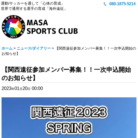
運動/サッカーを通して「心体の育成」
080-1875-5214
世界で通用する選手の育成「海外遠征」
ホーム
>
ニュース/ダイアリー
>
【関西遠征参加メンバー募集！！一次申込開始の
お知らせ】
【関西遠征参加メンバー募集！！一次申込開始
のお知らせ】
2023
01
20
00:00
年
月
日