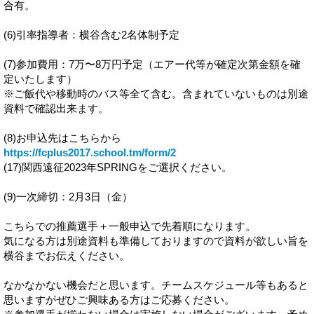
合有。
(6)引率指導者：横谷含む2名体制予定
(7)参加費用：7万〜8万円予定（エアー代等が確定次第金額を確
定いたします）
※ご飯代や移動時のバス等全て含む。含まれていないものは別途
資料で確認出来ます。
(8)お申込先はこちらから
https://fcplus2017.school.tm/form/2
(17)関西遠征2023年SPRINGをご選択ください。
(9)一次締切：2月3日（金）
こちらでの推薦選手＋一般申込で先着順になります。
気になる方は別途資料も準備しておりますので資料が欲しい旨を
横谷までお伝えください。
なかなかない機会だと思います。チームスケジュール等もあると
思いますがぜひご興味ある方はご応募ください。