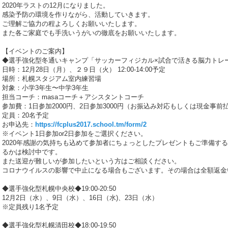
2020年ラストの12月になりました。
感染予防の環境を作りながら、活動していきます。
ご理解ご協力の程よろしくお願いいたします。
また各ご家庭でも手洗いうがいの徹底をお願いいたします。
【イベントのご案内】
◆選手強化型冬通いキャンプ「サッカーフィジカル×試合で活きる脳力トレ
日時：12月28日（月）、２９日（火） 12:00-14:00予定
場所：札幌スタジアム室内練習場
対象：小学3年生〜中学3年生
担当コーチ：masaコーチ＋アシスタントコーチ
参加費：1日参加2000円、2日参加3000円（お振込み対応もしくは現金事前
定員：20名予定
お申込先：
https://fcplus2017.school.tm/form/2
※イベント1日参加or2日参加をご選択ください。
2020年感謝の気持ちも込めて参加者にちょっとしたプレゼントもご準備す
るかは検討中です。
また送迎が難しいが参加したいという方はご相談ください。
コロナウイルスの影響で中止になる場合もございます。その場合は全額返金
◆選手強化型札幌中央校◆19:00-20:50
12月2日（水）、9日（水）、16日（水)、23日（水）
※定員残り1名予定
◆選手強化型札幌清田校◆18:00-19:50