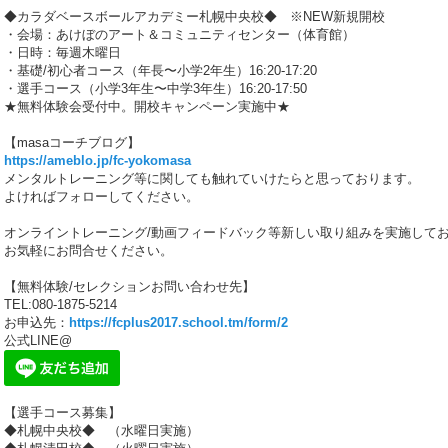
◆カラダベースボールアカデミー札幌中央校◆ ※NEW新規開校
・会場：あけぼのアート＆コミュニティセンター（体育館）
・日時：毎週木曜日
・基礎/初心者コース（年長〜小学2年生）16:20-17:20
・選手コース（小学3年生〜中学3年生）16:20-17:50
★無料体験会受付中。開校キャンペーン実施中★
【masaコーチブログ】
https://ameblo.jp/fc-yokomasa
メンタルトレーニング等に関しても触れていけたらと思っております。
よければフォローしてください。
オンライントレーニング/動画フィードバック等新しい取り組みを実施して
お気軽にお問合せください。
【無料体験/セレクションお問い合わせ先】
TEL:080-1875-5214
お申込先：
https://fcplus2017.school.tm/form/2
公式LINE@
【選手コース募集】
◆札幌中央校◆ （水曜日実施）