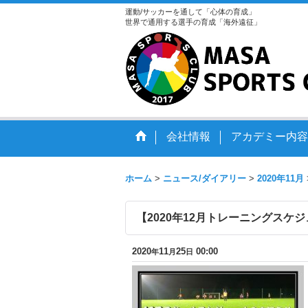
運動/サッカーを通して「心体の育成」
世界で通用する選手の育成「海外遠征」
会社情報
アカデミー内容
ホーム
>
ニュース/ダイアリー
>
2020年11月
【2020年12月トレーニングスケ
2020
11
25
00:00
年
月
日