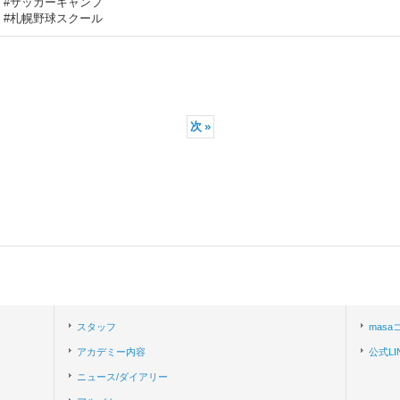
#サッカーキャンプ
#札幌野球スクール
次
»
スタッフ
mas
アカデミー内容
公式LI
ニュース/ダイアリー