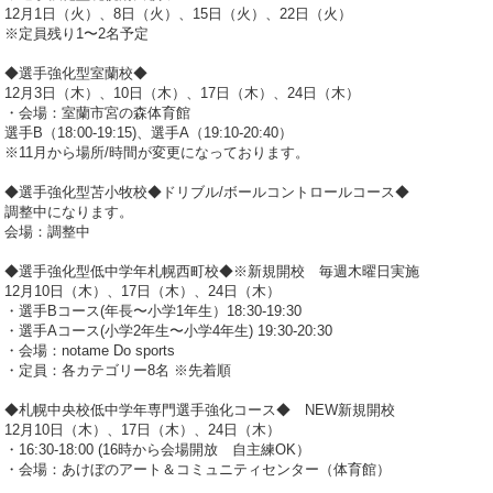
12月1日（火）、8日（火）、15日（火）、22日（火）
※定員残り1〜2名予定
◆選手強化型室蘭校◆
12月3日（木）、10日（木）、17日（木）、24日（木）
・会場：室蘭市宮の森体育館
選手B（18:00-19:15)、選手A（19:10-20:40）
※11月から場所/時間が変更になっております。
◆選手強化型苫小牧校◆ドリブル/ボールコントロールコース◆
調整中になります。
会場：調整中
◆選手強化型低中学年札幌西町校◆※新規開校 毎週木曜日実施
12月10日（木）、17日（木）、24日（木）
・選手Bコース(年長〜小学1年生）18:30-19:30
・選手Aコース(小学2年生〜小学4年生) 19:30-20:30
・会場：notame Do sports
・定員：各カテゴリー8名 ※先着順
◆札幌中央校低中学年専門選手強化コース◆ NEW新規開校
12月10日（木）、17日（木）、24日（木）
・16:30-18:00 (16時から会場開放 自主練OK）
・会場：あけぼのアート＆コミュニティセンター（体育館）