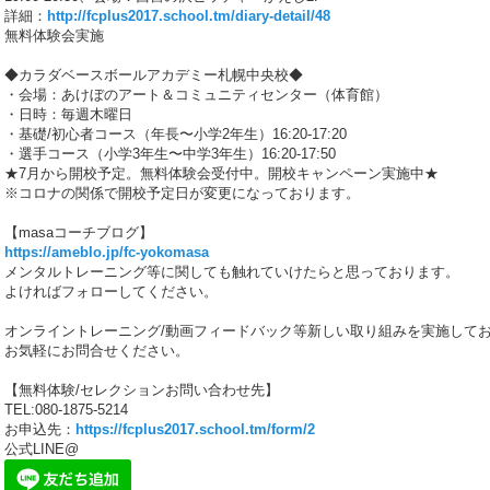
詳細：
http://fcplus2017.school.tm/diary-detail/48
無料体験会実施
◆カラダベースボールアカデミー札幌中央校◆
・会場：あけぼのアート＆コミュニティセンター（体育館）
・日時：毎週木曜日
・基礎/初心者コース（年長〜小学2年生）16:20-17:20
・選手コース（小学3年生〜中学3年生）16:20-17:50
★7月から開校予定。無料体験会受付中。開校キャンペーン実施中★
※コロナの関係で開校予定日が変更になっております。
【masaコーチブログ】
https://ameblo.jp/fc-yokomasa
メンタルトレーニング等に関しても触れていけたらと思っております。
よければフォローしてください。
オンライントレーニング/動画フィードバック等新しい取り組みを実施して
お気軽にお問合せください。
【無料体験/セレクションお問い合わせ先】
TEL:080-1875-5214
お申込先：
https://fcplus2017.school.tm/form/2
公式LINE@