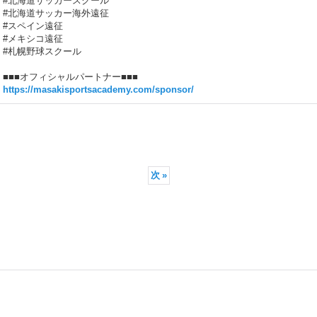
#北海道サッカースクール
#北海道サッカー海外遠征
#スペイン遠征
#メキシコ遠征
#札幌野球スクール
■■■オフィシャルパートナー■■■
https://masakisportsacademy.com/sponsor/
次
»