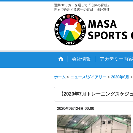
運動/サッカーを通して「心体の育成」
世界で通用する選手の育成「海外遠征」
会社情報
アカデミー内容
ホーム
>
ニュース/ダイアリー
>
2020年6月
>
【2020年7月トレーニングスケジ
2020
06
24
00:00
年
月
日